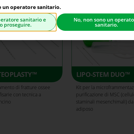
e un operatore sanitario.
peratore sanitario e
No, non sono un operato
o proseguire.
sanitario.
TEOPLASTY™
LIPO-STEM DUO™
amento di fratture ossee
Kit per la microframmentaz
isarie con tecnica a
purificazione di MSC (cellu
ncino
staminali mesenchimali) da
adiposo