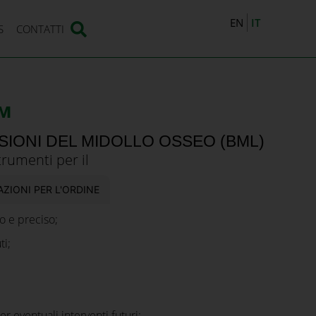
IT
EN
S
CONTATTI
™
ESIONI DEL MIDOLLO OSSEO (BML)
umenti per il
drali.
ZIONI PER L'ORDINE
o e preciso;
ti;
r eventuali interventi futuri;