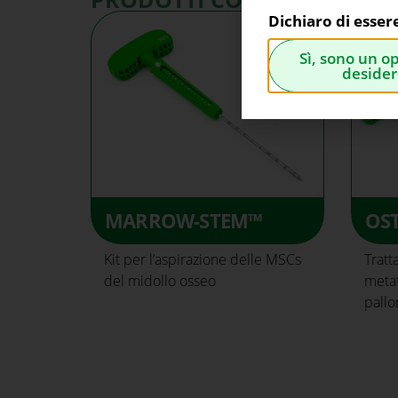
Dichiaro di esser
Sì, sono un o
desider
MARROW-STEM™
OS
Kit per l’aspirazione delle MSCs
Tratt
del midollo osseo
metaf
pallo