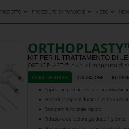
 PRODOTTO
PROCEDURE CHIRURGICHE
VIDEO
NEW
ORTHOPLASTY
KIT PER IL TRATTAMENTO DI L
ORTHOPLASTY™ è un kit monouso di str
trattamento delle lesioni ossee subcon
CARATTERISTICHE
DESCRIZIONE
INFORMA
Approccio percutaneo mini-invasivo sicur
Procedura rapida: durata di circa 20 minu
Recupero funzionale rapido;
Riduzione del dolore già dopo 1 giorno;
Preservazione della fisiologia anatomica pe