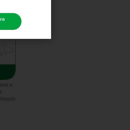
re
ione e
le
 tessuto