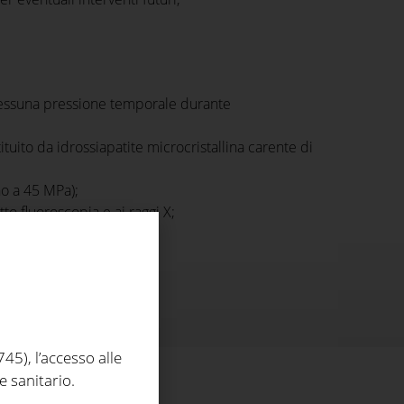
essuna pressione temporale durante
uito da idrossiapatite microcristallina carente di
no a 45 MPa);
to fluoroscopia e ai raggi X;
nto osseo.
5), l’accesso alle
e sanitario.