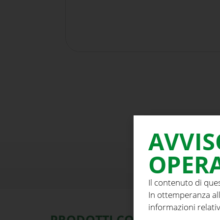
AVVIS
OPERA
Il contenuto di que
In ottemperanza all
informazioni relativ
PRODOTTI CORRELATI