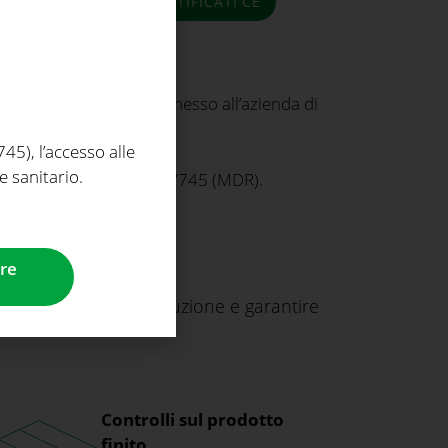
CERTIFICATI CE
to finito. Questo ha permesso all’azienda di
so la FDA.
5), l’accesso alle
e sanitario.
 Regolamento (UE) 2017/745 (MDR).
re
urre gli scarti di produzione e garantire
Controlli sul prodotto
finito.