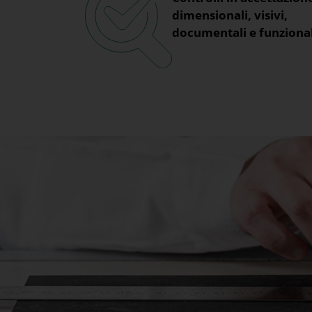
dimensionali, visivi,
documentali e funzional