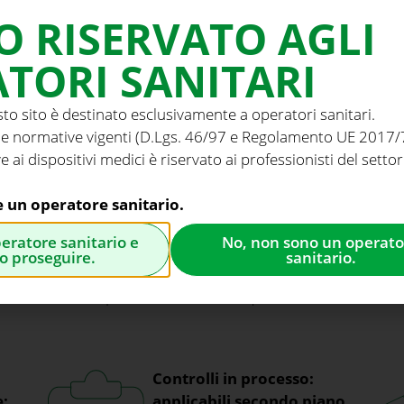
REGISTRAZIONE STABILIMENTO FDA
O RISERVATO AGLI
TORI SANITARI
st rigorosi, dalle materie prime agli impianti fino al prodot
sto sito è destinato esclusivamente a operatori sanitari.
le
certificazioni CE, la ISO 13485 e la registrazione pres
e normative vigenti (D.Lgs. 46/97 e Regolamento UE 2017/74
e ai dispositivi medici è riservato ai professionisti del settor
UDAMED
con
SRN IT-MF-00001160
1, come richiesto dal
e un operatore sanitario.
peratore sanitario e
No, non sono un operato
o proseguire.
sanitario.
gono eseguiti molteplici controlli con l’obiettivo di rid
prodotti di elevata qualità:
Controlli in processo:
e:
applicabili secondo piano