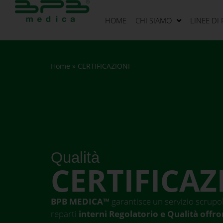
HOME
CHI SIAMO
LINEE DI
Home
»
CERTIFICAZIONI
Qualità
CERTIFICAZ
BPB MEDICA™
garantisce un servizio scrupol
reparti
interni
Regolatorio e Qualità offro