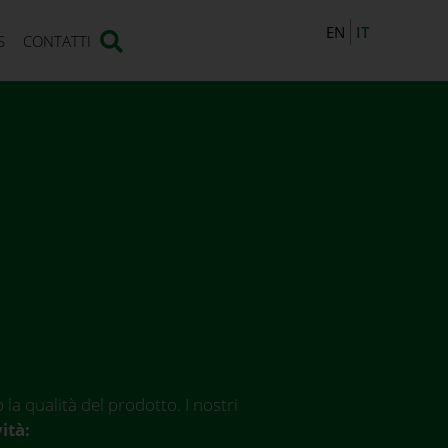
IT
EN
S
CONTATTI
la qualità del prodotto. I nostri
ità: