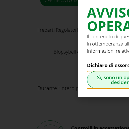
CERTIFICATO ISO 13485
AVVIS
OPERA
I reparti Regolatorio e Qualità eseguono te
Il contenuto di que
ottenere 
In ottemperanza all
informazioni relativ
Biopsybell è inoltre registrata su
E
Dichiaro di esser
Sì, sono un o
desider
Durante l’intero processo produttivo ven
Controlli in accettazion