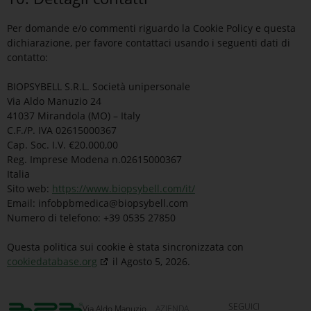
Per domande e/o commenti riguardo la Cookie Policy e questa
dichiarazione, per favore contattaci usando i seguenti dati di
contatto:
BIOPSYBELL S.R.L. Società unipersonale
Via Aldo Manuzio 24
41037 Mirandola (MO) – Italy
C.F./P. IVA 02615000367
Cap. Soc. I.V. €20.000,00
Reg. Imprese Modena n.02615000367
Italia
Sito web:
https://www.biopsybell.com/it/
Email:
infobpbmedica@
biopsybell.com
Numero di telefono: +39 0535 27850
Questa politica sui cookie è stata sincronizzata con
cookiedatabase.org
il Agosto 5, 2026.
SEGUICI
Via Aldo Manuzio
AZIENDA