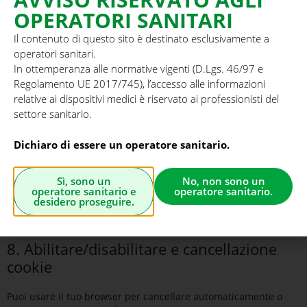
preferences", dai il permesso a noi di usare le categorie di
OPERATORI SANITARI
cookie e plugin come descritto in questa dichiarazione relativa
Il contenuto di questo sito è destinato esclusivamente a
ai popup e cookie. Puoi disabilitare i cookie attraverso il tuo
operatori sanitari.
browser, ma prendi in considerazione, che il nostro sito web
In ottemperanza alle normative vigenti (D.Lgs. 46/97 e
potrebbe non funzionare più correttamente.
Regolamento UE 2017/745), l’accesso alle informazioni
relative ai dispositivi medici è riservato ai professionisti del
7.1 Gestisci le tue impostazioni di consenso
settore sanitario.
Functional
Sempre attivo
Dichiaro di essere un operatore sanitario.
Preferences
Sì, sono un
No, non sono un
Statistics
operatore sanitario e
operatore sanitario.
desidero proseguire.
Marketing
8. Abilitare/disabilitare e cancellazione
cookie
Puoi usare il tuo browser per cancellare automaticamente o