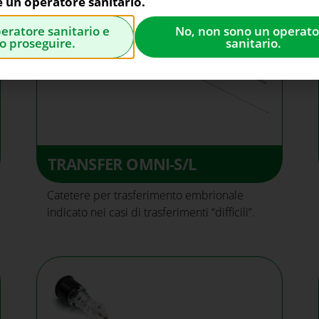
e un operatore sanitario.
peratore sanitario e
No, non sono un operato
o proseguire.
sanitario.
TRANSFER OMNI-S/L
Catetere per trasferimento embrionale
indicato nei casi di trasferimenti “difficili”.