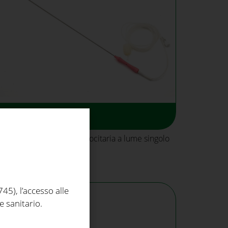
KINDER PLUS™
Ago per aspirazione ovocitaria a lume singolo
5), l’accesso alle
e sanitario.