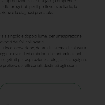
r la riproduzione assistita (ART) comprende
ici progettati per il prelievo ovocitario, la
zione e la diagnosi prenatale.
ria a singolo e doppio lume, per un’aspirazione
ociti dai follicoli ovarici.
 e crioconservazione, dotati di sistema di chiusura
eggere ovociti ed embrioni da contaminazioni.
progettati per aspirazione citologica e sanguigna.
prelievo dei villi coriali, destinati agli esami