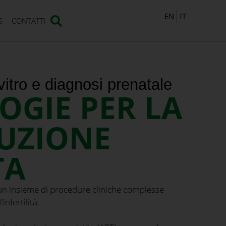
IT
EN
S
CONTATTI
itro e diagnosi prenatale
OGIE PER LA
UZIONE
TA
è un insieme di procedure cliniche complesse
infertilità.