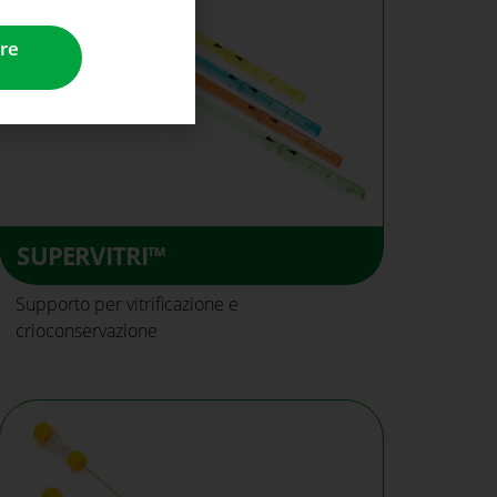
re
SUPERVITRI™
Supporto per vitrificazione e
crioconservazione