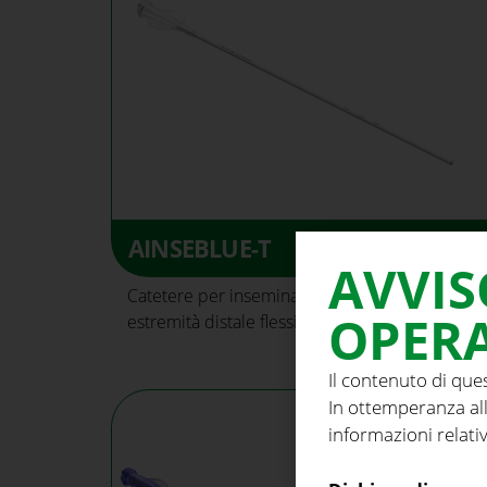
AINSEBLUE-T
AVVIS
Catetere per inseminazione intrauterina con
OPERA
estremità distale flessibile.
Il contenuto di que
In ottemperanza all
informazioni relativ