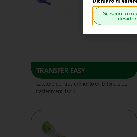
Dichiaro di esser
Sì, sono un o
desider
TRANSFER EASY
Catetere per trasferimento embrionale per
trasferimenti facili