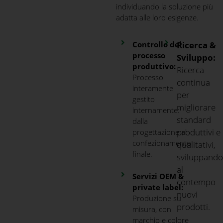
individuando la soluzione più
adatta alle loro esigenze.
Controllo del
Ricerca &
processo
Sviluppo:
produttivo:
Ricerca
Processo
continua
interamente
per
gestito
migliorare
internamente:
standard
dalla
produttivi e
progettazione al
confezionamento
qualitativi,
finale.
sviluppand
al
Servizi OEM &
contempo
private label:
nuovi
Produzione su
prodotti.
misura, con
marchio e colore