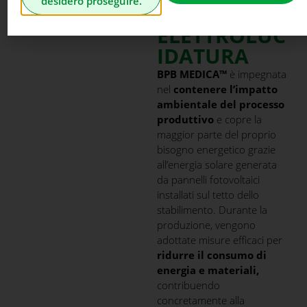
desidero proseguire.
ED
ELETTROLUC
IDATURA
BPB MEDICA™
è impegnata
nel
contenere l’impatto
ambientale del processo
produttivo
e copre la
maggior parte del proprio
bisogno energetico grazie
all’energia solare generata
da pannelli fotovoltaici
installati sul tetto dello
stabilimento. Durante la
produzione, vengono
adottate misure efficaci per
ridurre il consumo di
energia e materiali,
contribuendo
concretamente alla