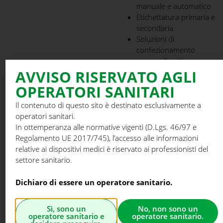
manuale e automatico
Etichettatura primaria e
secondaria
Soluzioni di
confezionamento
personalizzate
AVVISO RISERVATO AGLI
Prima di essere avviati alla fase
OPERATORI SANITARI
finale di sterilizzazione,
i
prodotti sono sottoposti a
Il contenuto di questo sito è destinato esclusivamente a
test
eseguiti dal personale del
operatori sanitari.
reparto per verificare l’integrità
In ottemperanza alle normative vigenti (D.Lgs. 46/97 e
dell’imballo.
Regolamento UE 2017/745), l’accesso alle informazioni
relative ai dispositivi medici è riservato ai professionisti del
settore sanitario.
SERVIZI BPB
Dichiaro di essere un operatore sanitario.
MEDICA™
TAGLIO,
Sì, sono un
No, non sono un
AFFILATURA
operatore sanitario e
operatore sanitario.