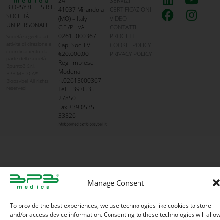
24
SERVIZI
BIOPSYBELL S.R.L.
41037 Mirandola
CERTIFICAZIONI
SOCIETÀ
(MO) – Italy
VIDEO
UNIPERSONALE
C.F./P. IVA
CONTATTI
02615000367
PROGETTI
Società soggetta ad
attività di direzione e
Cap. Soc. I.V.
COOKIE POLICY
coordinamento da
€20.000,00
PRIVACY POLICY
parte della società
Reg. Imprese
Bpunto3 S.r.l.
Modena
BPB MEDICA™ –
n.02615000367
Biopsybell All rights
reserved
Tel. +39 0535
27850
Fax +39 0535
33526
Manage Consent
To provide the best experiences, we use technologies like cookies to store
and/or access device information. Consenting to these technologies will allo