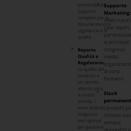
personalizzati.
Supporto
Supporto
Marketing
completo per la
Video tutoria
documentazione
case report,
regolatoria e di
partecipazi
qualità.
ai principali
congressi
Reparto
medici,
Qualità e
Regolatorio:
organizzazi
La qualità del
di corsi
prodotto e
formativi.
un servizio
attento sono
Stock
le nostre
permanent
priorità. I
I prodotti pi
team dedicati
eseguono
richiesti so
test rigorosi
sempre
per garantire
disponibili a