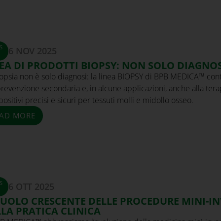
S
6 NOV 2025
EA DI PRODOTTI BIOPSY: NON SOLO DIAGNOS
iopsia non è solo diagnosi: la linea BIOPSY di BPB MEDICA™ con
prevenzione secondaria e, in alcune applicazioni, anche alla terap
positivi precisi e sicuri per tessuti molli e midollo osseo.
AD MORE
S
6 OTT 2025
RUOLO CRESCENTE DELLE PROCEDURE MINI-IN
LA PRATICA CLINICA