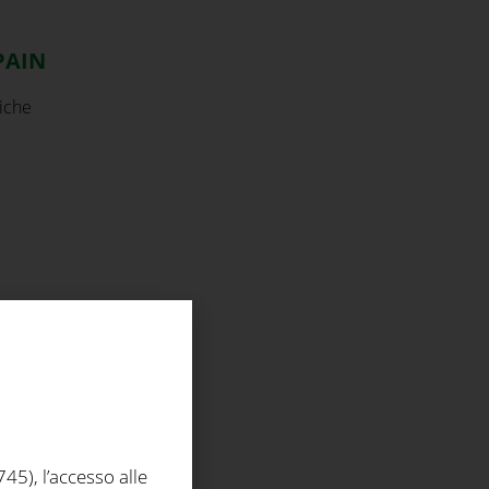
PAIN
iche
5), l’accesso alle