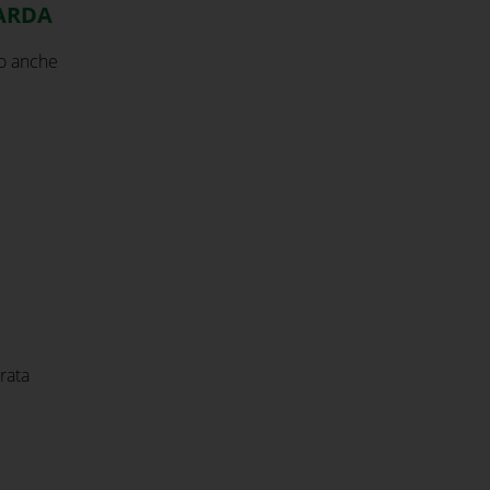
UARDA
do anche
rata