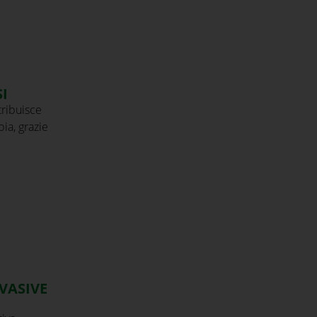
I
tribuisce
ia, grazie
VASIVE