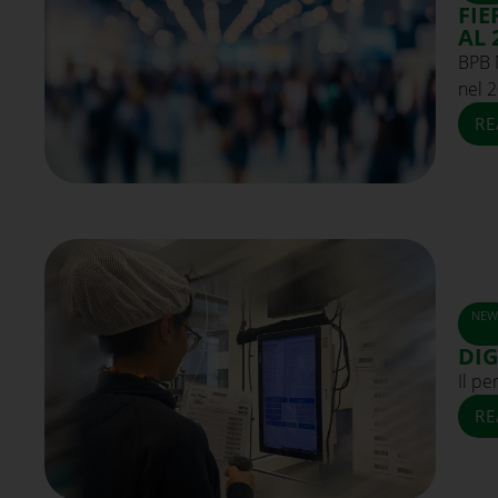
FIE
AL 
BPB 
nel 2
RE
NEW
DIG
Il p
RE