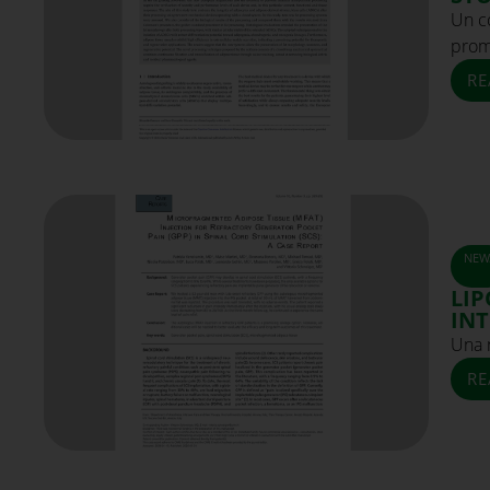
Un co
prom
RE
NEW
LIP
IN
Una 
RE