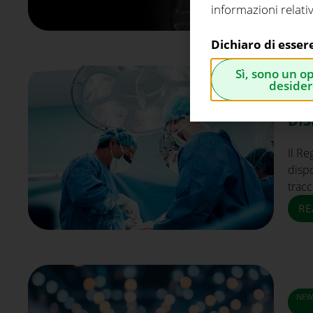
informazioni relativ
Dichiaro di esser
Sì, sono un o
NEW
desider
LA 
DIS
Il Re
dispo
tracc
RE
NEW