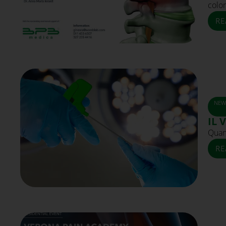
colo
RE
NEW
IL 
Quan
RE