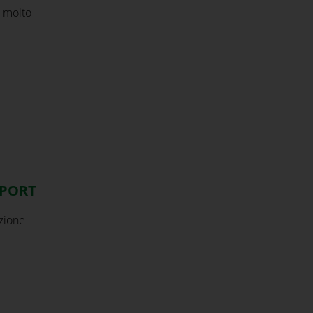
i molto
EPORT
zione