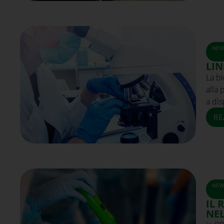
NEW
LIN
La b
alla 
a dis
RE
NEW
IL 
NEL