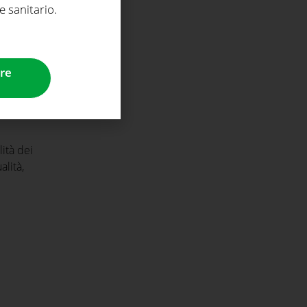
e sanitario.
re
lità dei
alità,