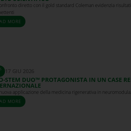
nfronto diretto con il gold standard Coleman evidenzia risultat
ettenti
AD MORE
S
17 GIU 2026
O-STEM DUO™ PROTAGONISTA IN UN CASE R
TERNAZIONALE
nuova applicazione della medicina rigenerativa in neuromodula
AD MORE