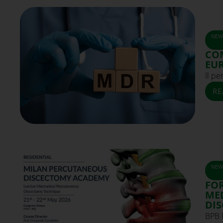
NEW
COM
EU
Il pe
RE
NEW
FOR
ME
DI
BPB M