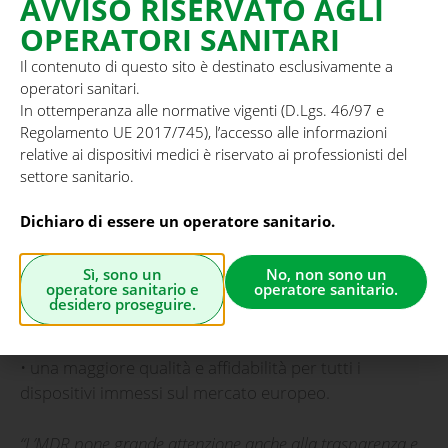
AVVISO RISERVATO AGLI
delle precedenti direttive, ma introduce requisiti più
OPERATORI SANITARI
stringenti per garantire la sicurezza e le prestazioni
dei dispositivi lungo l’intero ciclo di vita del prodotto.
Il contenuto di questo sito è destinato esclusivamente a
operatori sanitari.
In ottemperanza alle normative vigenti (D.Lgs. 46/97 e
Le principali novità riguardano:
Regolamento UE 2017/745), l’accesso alle informazioni
relative ai dispositivi medici è riservato ai professionisti del
• un monitoraggio post-vendita e costante e
settore sanitario.
proattivo, grazie a sistemi di vigilanza e sorveglianza
del mercato più efficaci;
Dichiaro di essere un operatore sanitario.
• una tracciabilità avanzata tramite l’identificativo
Sì, sono un
No, non sono un
operatore sanitario e
operatore sanitario.
unico del dispositivo (UDI), che permette di seguire
desidero proseguire.
ogni prodotto dalla produzione all’utilizzo finale;
• una maggiore qualità e affidabilità per tutti i
dispositivi immessi sul mercato europeo.
“L’MDR pone grande attenzione anche alla trasparenza e