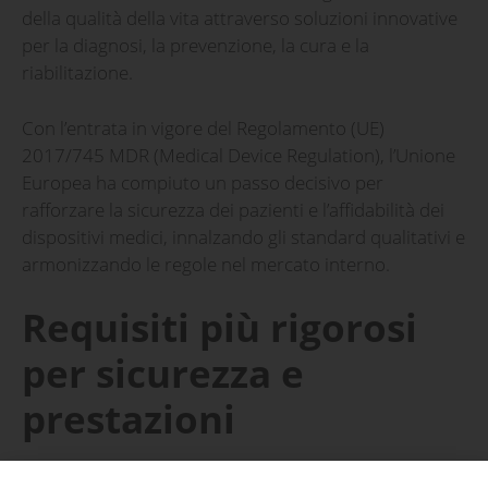
della qualità della vita attraverso soluzioni innovative
per la diagnosi, la prevenzione, la cura e la
riabilitazione.
Con l’entrata in vigore del Regolamento (UE)
2017/745 MDR (Medical Device Regulation), l’Unione
Europea ha compiuto un passo decisivo per
rafforzare la sicurezza dei pazienti e l’affidabilità dei
dispositivi medici, innalzando gli standard qualitativi e
armonizzando le regole nel mercato interno.
Requisiti più rigorosi
per sicurezza e
prestazioni
La logica di fondo dell’MDR non si discosta da quella