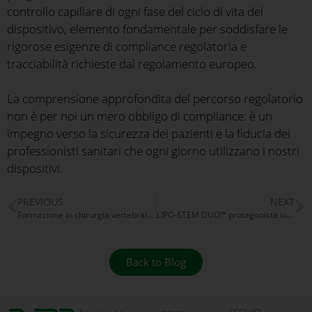
controllo capillare di ogni fase del ciclo di vita del
dispositivo, elemento fondamentale per soddisfare le
rigorose esigenze di compliance regolatoria e
tracciabilità richieste dal regolamento europeo.
La comprensione approfondita del percorso regolatorio
non è per noi un mero obbligo di compliance: è un
impegno verso la sicurezza dei pazienti e la fiducia dei
professionisti sanitari che ogni giorno utilizzano i nostri
dispositivi.
PREVIOUS
NEXT
Formazione in chirurgia vertebrale: BPB MEDICA™ supporta la Milan Percutaneous Discectomy Academy
LIPO-STEM DUO™ protagonista in un case report internazionale
Back to Blog