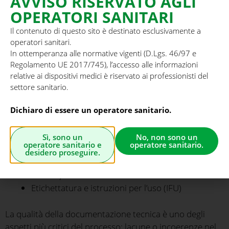
AVVISO RISERVATO AGLI
tutti i componenti e gli accessori
OPERATORI SANITARI
Informazioni per la fabbricazione (processi
Il contenuto di questo sito è destinato esclusivamente a
produttivi, controllo qualità, sterilizzazione)
operatori sanitari.
Valutazione generale della sicurezza e delle
In ottemperanza alle normative vigenti (D.Lgs. 46/97 e
prestazioni (GSPR, Allegato I)
Regolamento UE 2017/745), l’accesso alle informazioni
Analisi del rischio e gestione del rischio secondo
relative ai dispositivi medici è riservato ai professionisti del
ISO 14971
settore sanitario.
Dati di verifica e validazione (test di laboratorio,
Dichiaro di essere un operatore sanitario.
prove di biocompatibilità)
Clinical Evaluation Plan e Report (CER)
Piano e report di sorveglianza post-market (PMSP
Sì, sono un
No, non sono un
operatore sanitario e
operatore sanitario.
e PMSR/PSUR)
desidero proseguire.
Piano e report di follow up clinico (PMCFP,
PMCFR)
Etichettatura e istruzioni per l’uso (IFU)
La qualità della documentazione tecnica è uno degli
aspetti più critici del processo: lacune o incoerenze nel