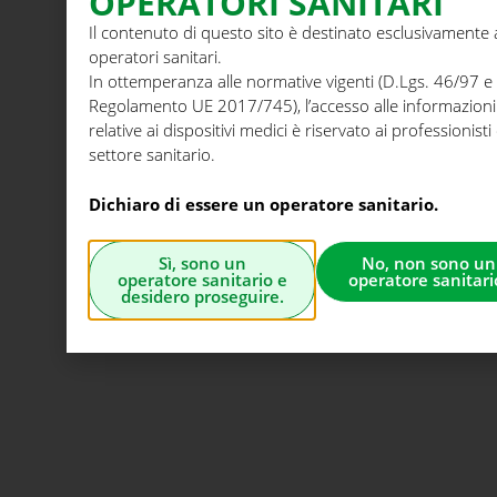
OPERATORI SANITARI
e
Il contenuto di questo sito è destinato esclusivamente 
l
operatori sanitari.
l
In ottemperanza alle normative vigenti (D.Lgs. 46/97 e
Regolamento UE 2017/745), l’accesso alle informazioni
l
relative ai dispositivi medici è riservato ai professionisti
a
settore sanitario.
r
e
Dichiaro di essere un operatore sanitario.
.
Sì, sono un
No, non sono un
operatore sanitario e
operatore sanitari
desidero proseguire.