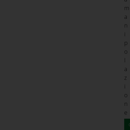
m
a
n
i
p
o
l
a
z
i
o
n
e
.