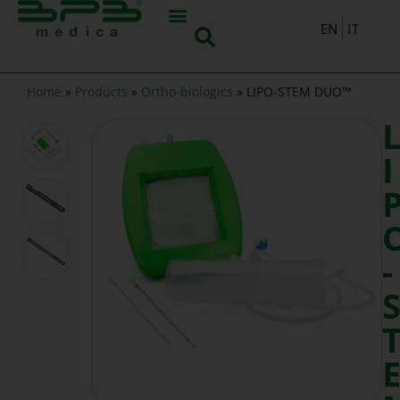
IT
EN
Home
»
Products
»
Ortho-biologics
»
LIPO-STEM DUO™
I
-