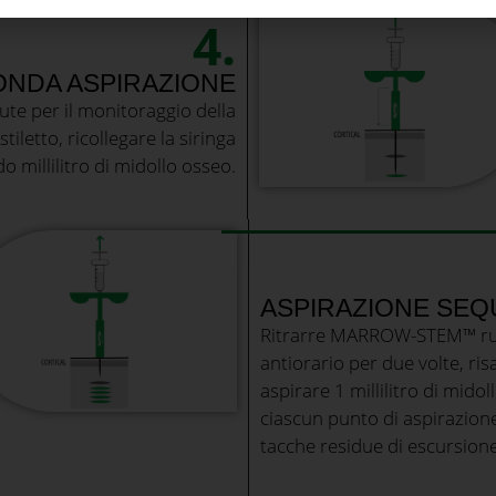
4.
NDA ASPIRAZIONE
ute per il monitoraggio della
letto, ricollegare la siringa
 millilitro di midollo osseo.
ASPIRAZIONE SEQ
Ritrarre MARROW-STEM™ ruo
antiorario per due volte, ris
aspirare 1 millilitro di mid
ciascun punto di aspirazione
tacche residue di escursione