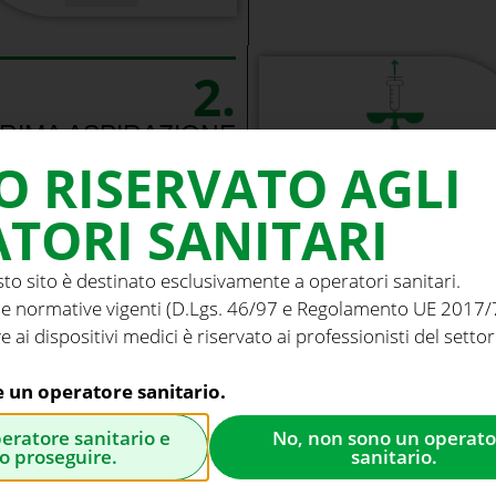
2.
RIMA ASPIRAZIONE
nga VacLok e aspirare il primo
O RISERVATO AGLI
 osseo dalla posizione iniziale
TORI SANITARI
sto sito è destinato esclusivamente a operatori sanitari.
e normative vigenti (D.Lgs. 46/97 e Regolamento UE 2017/74
e ai dispositivi medici è riservato ai professionisti del settor
AVANZAMENTO ALL
Reinserire lo stiletto e avanz
e un operatore sanitario.
più profondo desiderato, gu
peratore sanitario e
No, non sono un operato
secondo il piano chirurgico.
o proseguire.
sanitario.