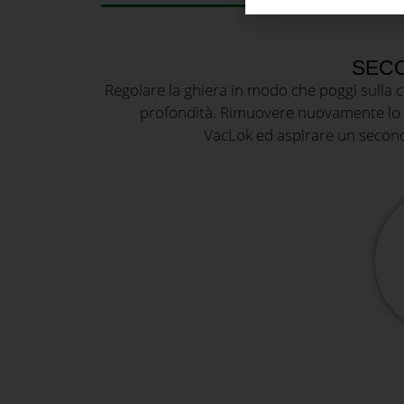
SECO
Regolare la ghiera in modo che poggi sulla c
profondità. Rimuovere nuovamente lo sti
VacLok ed aspirare un secondo