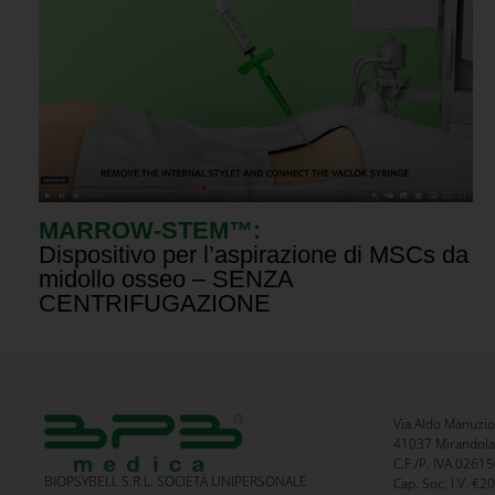
MARROW-STEM™:
Dispositivo per l’aspirazione di MSCs da
midollo osseo – SENZA
CENTRIFUGAZIONE
Via Aldo Manuzio
41037 Mirandola 
C.F./P. IVA 026
BIOPSYBELL S.R.L. SOCIETÀ UNIPERSONALE
Cap. Soc. I.V. €2