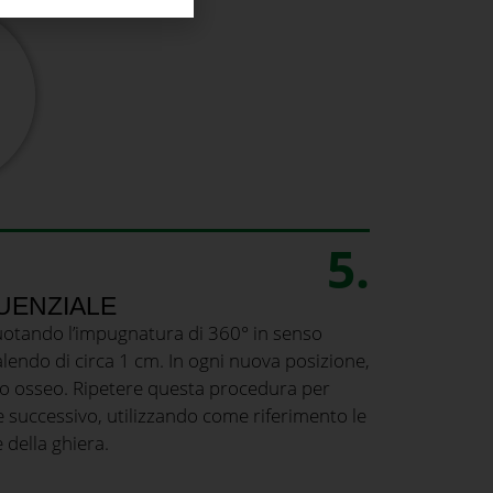
5.
UENZIALE
tando l’impugnatura di 360° in senso
alendo di circa 1 cm. In ogni nuova posizione,
ollo osseo. Ripetere questa procedura per
 successivo, utilizzando come riferimento le
 della ghiera.