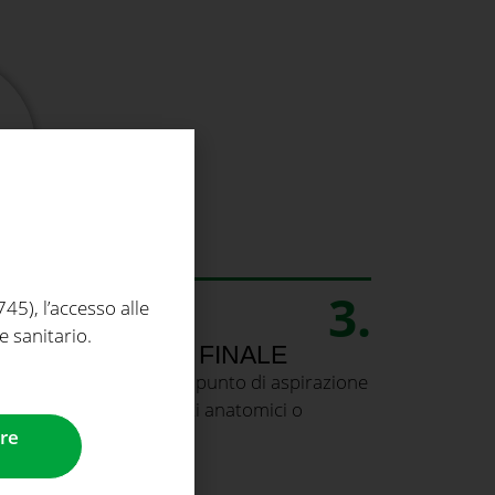
3.
5), l’accesso alle
e sanitario.
A PROFONDITÀ FINALE
are il dispositivo fino al punto di aspirazione
idandosi con riferimenti anatomici o
re