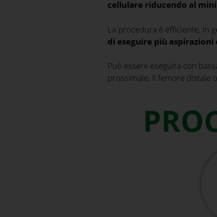
cellulare riducendo al min
La procedura è efficiente, in 
di eseguire più aspirazion
Può essere eseguita con bassa mo
prossimale, il femore distale o
PROC