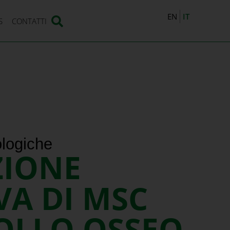
IT
EN
S
CONTATTI
ologiche
ZIONE
VA DI MSC
OLLO OSSEO