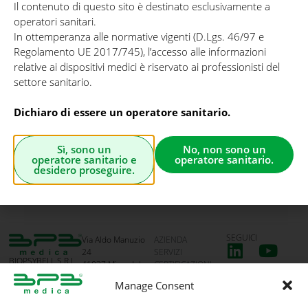
Il contenuto di questo sito è destinato esclusivamente a
operatori sanitari.
In ottemperanza alle normative vigenti (D.Lgs. 46/97 e
Regolamento UE 2017/745), l’accesso alle informazioni
relative ai dispositivi medici è riservato ai professionisti del
settore sanitario.
Abbiamo ricevuto il tuo messaggio e ti contatteremo il
prima possibile.
Dichiaro di essere un operatore sanitario.
Nel frattempo, continua ad esplorare quello che
Sì, sono un
No, non sono un
facciamo: qualcosa di positivo si sta già muovendo!
operatore sanitario e
operatore sanitario.
desidero proseguire.
A prestissimo!
SEGUICI
Via Aldo Manuzio
AZIENDA
24
SERVIZI
BIOPSYBELL S.R.L.
41037 Mirandola
CERTIFICAZIONI
SOCIETÀ
(MO) – Italy
VIDEO
Manage Consent
UNIPERSONALE
C.F./P. IVA
CONTATTI
02615000367
PROGETTI
Società soggetta ad