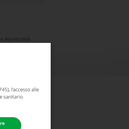
alta viscosità.
5), l’accesso alle
e sanitario.
re