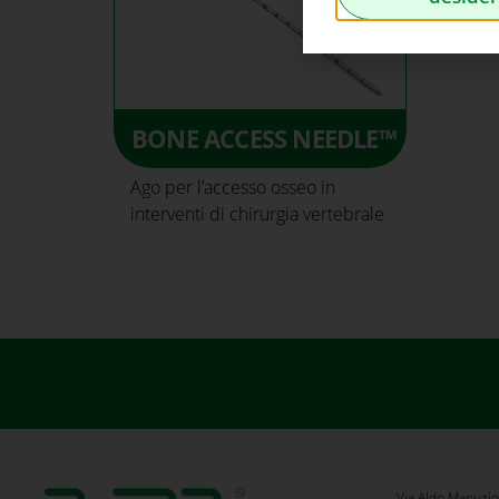
BONE ACCESS NEEDLE™
Ago per l’accesso osseo in
interventi di chirurgia vertebrale
Via Aldo Manuzio