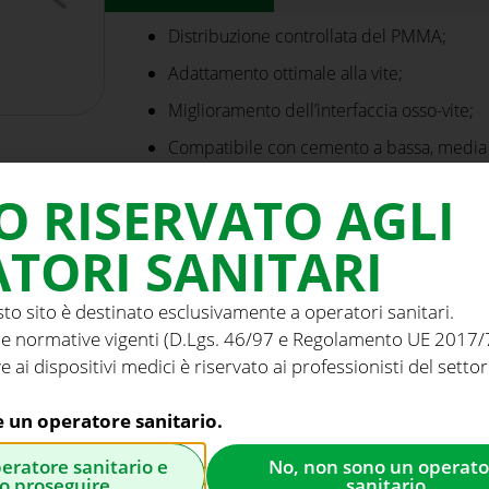
Distribuzione controllata del PMMA;
Adattamento ottimale alla vite;
Miglioramento dell’interfaccia osso-vite;
Compatibile con cemento a bassa, media e 
O RISERVATO AGLI
TORI SANITARI
sto sito è destinato esclusivamente a operatori sanitari.
e normative vigenti (D.Lgs. 46/97 e Regolamento UE 2017/74
e ai dispositivi medici è riservato ai professionisti del settor
e un operatore sanitario.
peratore sanitario e
No, non sono un operato
o proseguire.
sanitario.