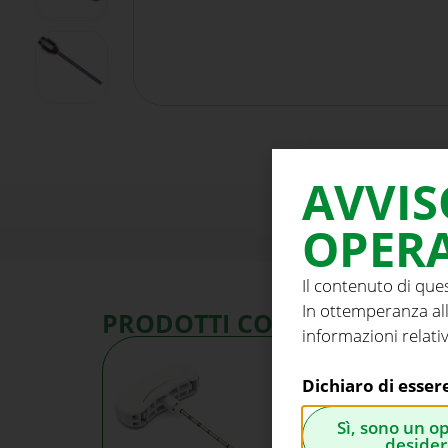
AVVIS
OPERA
Il contenuto di que
In ottemperanza all
PRODOTTI CORRELATI
informazioni relativ
Dichiaro di esser
Sì, sono un o
desider