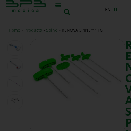
IT
EN
Home
»
Products
»
Spine
»
RENOVA SPINE™ 11G