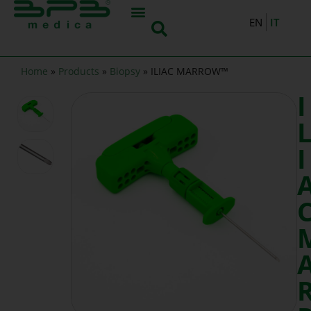
IT
EN
Home
»
Products
»
Biopsy
»
ILIAC MARROW™
I
I