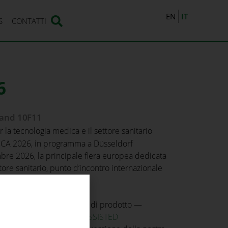
IT
EN
S
CONTATTI
6
tand 10F11
 la tecnologia medica e il settore sanitario
ICA 2026, in programma a Düsseldorf
bre 2026, la principale fiera europea dedicata
tore sanitario, punto d’incontro internazionale
 settore healthcare.
emo tutte le nostre linee di prodotto —
ENERATIVE MEDICINE
,
ASSISTED