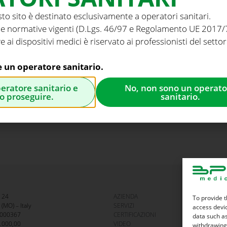
REPRODUCTION
,
INTENSIVE 
competenza nelle soluzioni min
sto sito è destinato esclusivamente a operatori sanitari.
affidabilità e valore clinico.
e normative vigenti (D.Lgs. 46/97 e Regolamento UE 2017/74
e ai dispositivi medici è riservato ai professionisti del settor
Per fissare un appuntamento, s
sito o chiamaci direttamente.
e un operatore sanitario.
Saremo felici di incontrarti in f
peratore sanitario e
No, non sono un operato
o proseguire.
sanitario.
 24
AZIENDA
To provide t
(MO) – Italy
SERVIZI
access devic
15000367
CERTIFICAZIONI
data such as
0.000,00
VIDEO
withdrawing 