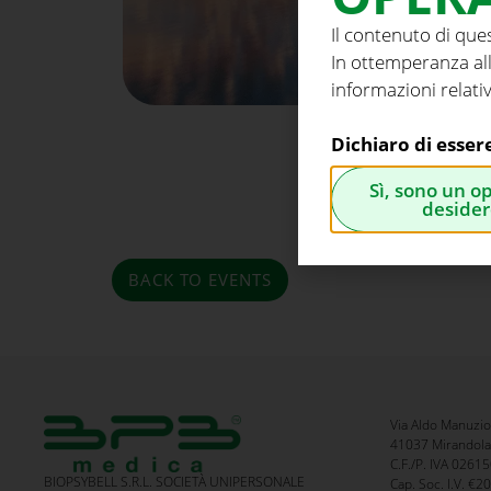
Il contenuto di que
In ottemperanza all
informazioni relativ
Dichiaro di esser
Sì, sono un o
desider
BACK TO EVENTS
Via Aldo Manuzio
41037 Mirandola 
C.F./P. IVA 026
BIOPSYBELL S.R.L. SOCIETÀ UNIPERSONALE
Cap. Soc. I.V. €2